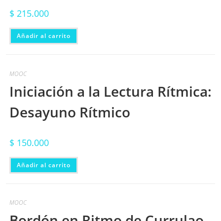
$
215.000
Añadir al carrito
MOOC
Iniciación a la Lectura Rítmica:
Desayuno Rítmico
$
150.000
Añadir al carrito
MOOC
Bordón en Ritmo de Currulao