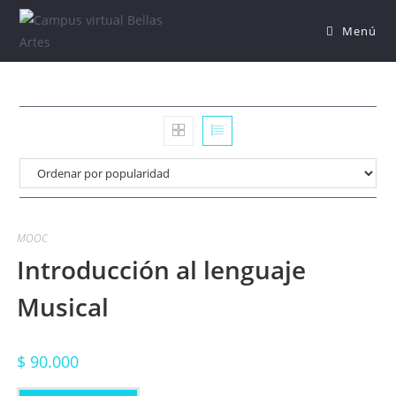
Saltar
Menú
al
contenido
MOOC
Introducción al lenguaje
Musical
$
90.000