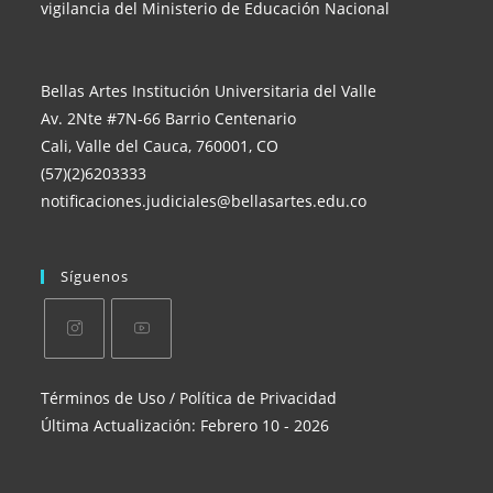
vigilancia del Ministerio de Educación Nacional
Bellas Artes Institución Universitaria del Valle
Av. 2Nte #7N-66 Barrio Centenario
Cali, Valle del Cauca, 760001, CO
(57)(2)6203333
notificaciones.judiciales@bellasartes.edu.co
Síguenos
Se
Se
Términos de Uso / Política de Privacidad
abre
abre
Última Actualización: Febrero 10 - 2026
en
en
una
una
nueva
nueva