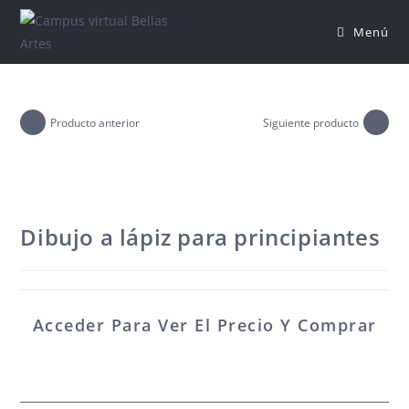
Saltar
Menú
al
contenido
Producto anterior
Siguiente producto
Dibujo a lápiz para principiantes
Acceder Para Ver El Precio Y Comprar