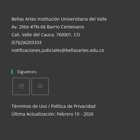
Bellas Artes Institución Universitaria del Valle
Av. 2Nte #7N-66 Barrio Centenario
Cali, Valle del Cauca, 760001, CO
(57)(2)6203333
notificaciones.judiciales@bellasartes.edu.co
Síguenos
Se
Se
Términos de Uso / Política de Privacidad
abre
abre
Última Actualización: Febrero 10 - 2026
en
en
una
una
nueva
nueva
pestaña
pestaña