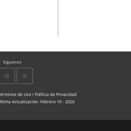
Síguenos
Se
Se
érminos de Uso / Política de Privacidad
abre
abre
ltima Actualización: Febrero 10 - 2026
en
en
una
una
nueva
nueva
pestaña
pestaña