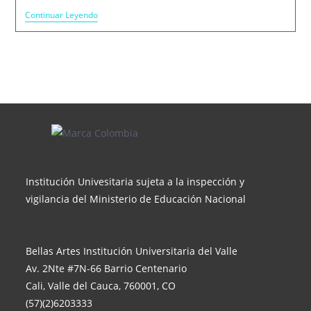
¿Cómo
Continuar Leyendo
Acceder
A
Los
MOOC
De
Bellas
Artes?
Institución Univesitaria sujeta a la inspección y
vigilancia del Ministerio de Educación Nacional
Bellas Artes Institución Universitaria del Valle
Av. 2Nte #7N-66 Barrio Centenario
Cali, Valle del Cauca, 760001, CO
(57)(2)6203333