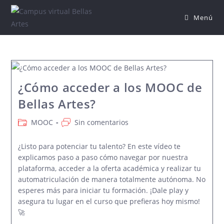
Saltar
Menú
al
contenido
¿Cómo acceder a los MOOC de
Bellas Artes?
Categoría
Comentarios
MOOC
Sin comentarios
de
de
la
la
¿Listo para potenciar tu talento? En este vídeo te
entrada:
entrada:
explicamos paso a paso cómo navegar por nuestra
plataforma, acceder a la oferta académica y realizar tu
automatriculación de manera totalmente autónoma. No
esperes más para iniciar tu formación. ¡Dale play y
asegura tu lugar en el curso que prefieras hoy mismo!
🚀