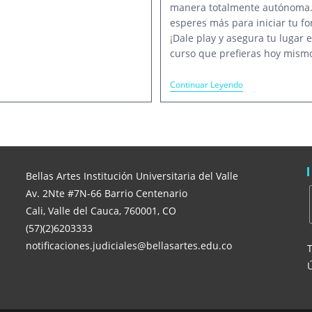
manera totalmente autónoma
esperes más para iniciar tu f
¡Dale play y asegura tu lugar e
curso que prefieras hoy mismo
¿Cómo
Continuar Leyendo
Acceder
A
Los
MOOC
De
Bellas
Artes?
Bellas Artes Institución Universitaria del Valle
Av. 2Nte #7N-66 Barrio Centenario
Cali, Valle del Cauca, 760001, CO
(57)(2)6203333
notificaciones.judiciales@bellasartes.edu.co
T
Ú