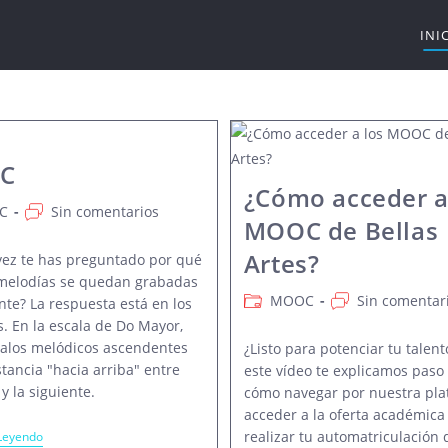
INI
C
¿Cómo acceder a
a
Comentarios
C
Sin comentarios
MOOC de Bellas
de
la
Artes?
vez te has preguntado por qué
entrada:
melodías se quedan grabadas
Categoría
Comentarios
MOOC
Sin comentar
nte? La respuesta está en los
de
de
s. En la escala de Do Mayor,
la
la
rvalos melódicos ascendentes
¿Listo para potenciar tu talent
entrada:
entrada:
stancia "hacia arriba" entre
este vídeo te explicamos paso
y la siguiente.
cómo navegar por nuestra pla
acceder a la oferta académica
MOOC
realizar tu automatriculación 
Leyendo