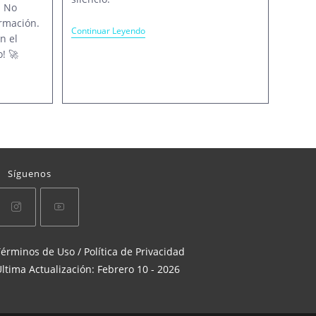
. No
ormación.
Acercamiento
Continuar Leyendo
n el
A
La
! 🚀
Lengua
De
Señas
Síguenos
Se
Se
érminos de Uso / Política de Privacidad
abre
abre
ltima Actualización: Febrero 10 - 2026
en
en
una
una
nueva
nueva