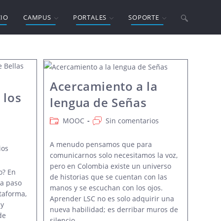
Alternar
CIO
CAMPUS
PORTALES
SOPORTE
búsqueda
Acercamiento a la
de
 los
lengua de Señas
Categoría
Comentarios
la
MOOC
Sin comentarios
de
de
la
la
A menudo pensamos que para
ios
entrada:
entrada:
web
comunicarnos solo necesitamos la voz,
pero en Colombia existe un universo
o? En
de historias que se cuentan con las
 a paso
manos y se escuchan con los ojos.
taforma,
Aprender LSC no es solo adquirir una
 y
nueva habilidad; es derribar muros de
de
silencio.