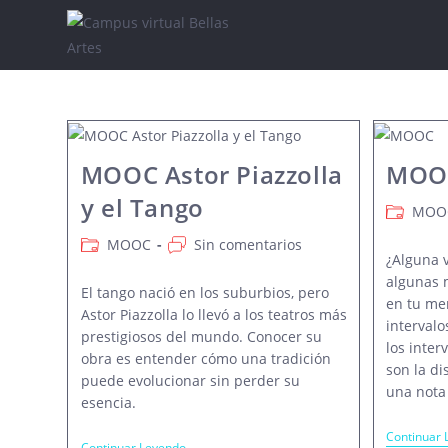
Saltar
al
contenido
MOOC Astor Piazzolla
MOO
y el Tango
Categorí
MOO
de
Categoría
Comentarios
MOOC
Sin comentarios
la
¿Alguna 
de
de
entrada:
algunas 
la
la
El tango nació en los suburbios, pero
en tu me
entrada:
entrada:
Astor Piazzolla lo llevó a los teatros más
intervalo
prestigiosos del mundo. Conocer su
los inte
obra es entender cómo una tradición
son la di
puede evolucionar sin perder su
una nota 
esencia.
Continuar 
MOOC
Continuar Leyendo