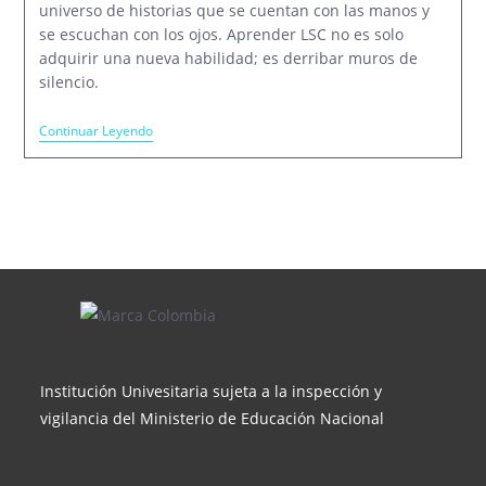
universo de historias que se cuentan con las manos y
se escuchan con los ojos. Aprender LSC no es solo
adquirir una nueva habilidad; es derribar muros de
silencio.
Acercamiento
Continuar Leyendo
A
La
Lengua
De
Señas
Institución Univesitaria sujeta a la inspección y
vigilancia del Ministerio de Educación Nacional