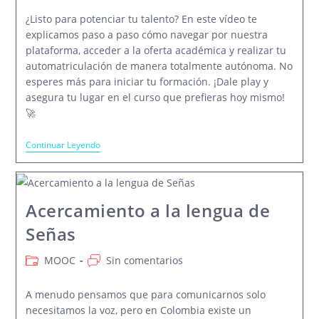
la
la
¿Listo para potenciar tu talento? En este vídeo te
entrada:
entrada:
explicamos paso a paso cómo navegar por nuestra
plataforma, acceder a la oferta académica y realizar tu
automatriculación de manera totalmente autónoma. No
esperes más para iniciar tu formación. ¡Dale play y
asegura tu lugar en el curso que prefieras hoy mismo!
🚀
¿Cómo
Continuar Leyendo
Acceder
A
Los
MOOC
De
Acercamiento a la lengua de
Bellas
Artes?
Señas
Categoría
Comentarios
MOOC
Sin comentarios
de
de
la
la
A menudo pensamos que para comunicarnos solo
entrada:
entrada:
necesitamos la voz, pero en Colombia existe un