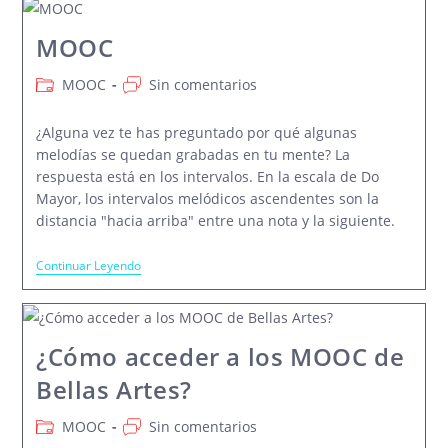
Y
El
Tango
MOOC
Categoría
Comentarios
MOOC
Sin comentarios
de
de
la
la
¿Alguna vez te has preguntado por qué algunas
entrada:
entrada:
melodías se quedan grabadas en tu mente? La
respuesta está en los intervalos. En la escala de Do
Mayor, los intervalos melódicos ascendentes son la
distancia "hacia arriba" entre una nota y la siguiente.
MOOC
Continuar Leyendo
¿Cómo acceder a los MOOC de
Bellas Artes?
Categoría
Comentarios
MOOC
Sin comentarios
de
de