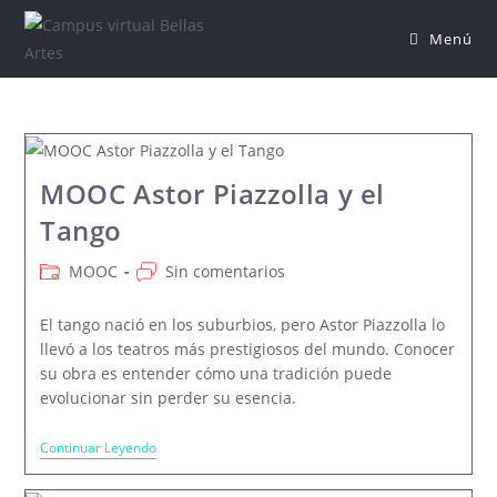
Saltar
Menú
al
contenido
MOOC Astor Piazzolla y el
Tango
Categoría
Comentarios
MOOC
Sin comentarios
de
de
la
la
El tango nació en los suburbios, pero Astor Piazzolla lo
entrada:
entrada:
llevó a los teatros más prestigiosos del mundo. Conocer
su obra es entender cómo una tradición puede
evolucionar sin perder su esencia.
MOOC
Continuar Leyendo
Astor
Piazzolla