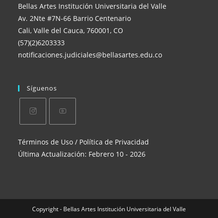
Bellas Artes Institución Universitaria del Valle
Av. 2Nte #7N-66 Barrio Centenario
Cali, Valle del Cauca, 760001, CO
(57)(2)6203333
notificaciones.judiciales@bellasartes.edu.co
Síguenos
Se
Se
Términos de Uso / Política de Privacidad
abre
abre
Última Actualización: Febrero 10 - 2026
en
en
una
una
nueva
nueva
pestaña
pestaña
Copyright - Bellas Artes Institución Universitaria del Valle